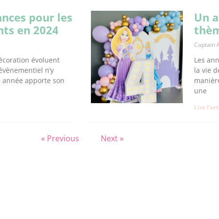
nces pour les
Un a
nts en 2024
thèm
Captain 
écoration évoluent
Les ann
évènementiel n’y
la vie 
e année apporte son
manière
une
Lire l'ar
« Previous
Next »