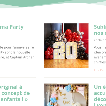
ama Party
Subl
nos 
Captain 
le pour l’anniversaire
Vous ha
ty sont la nouvelle
idée or
ire, et Captain Archer
événeme
chiffres
Lire l'ar
riginal à
Un é
e concept de
accu
enfants ! »
déco
Lyo