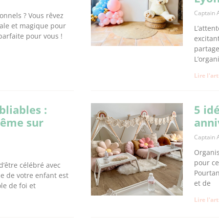
Captain 
ionnels ? Vous rêvez
nale et magique pour
L’atten
parfaite pour vous !
excitan
partage
L’organ
Lire l'ar
liables :
5 id
tême sur
anni
Captain 
Organis
pour ce
’être célébré avec
Pourtan
e de votre enfant est
et de
e de foi et
Lire l'ar