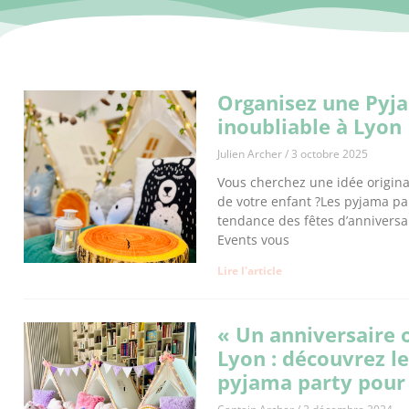
Organisez une Pyj
inoubliable à Lyon
Julien Archer
3 octobre 2025
Vous cherchez une idée origina
de votre enfant ?Les pyjama par
tendance des fêtes d’anniversa
Events vous
Lire l'article
« Un anniversaire o
Lyon : découvrez l
pyjama party pour 