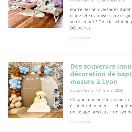
Captain Archer
2 décembre 2024
Marre des anniversaires tradit
d’une fête d’anniversaire origi
votre enfant ? On a la solution 
Découvrez
Lire l'article
Des souvenirs inoub
décoration de bap
mesure à Lyon
Captain Archer
31 janvier 2024
Chaque moment de vie mérite d
éclat et raffinement. Le baptêm
une étape précieuse, un symbol
Lire l'article