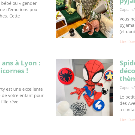
pyja
r bébé ou « gender
ine d’émotions pour
Captain 
ches. Cette
Vous ne
pyjama 
(et doui
Lire l'ar
 ans à Lyon :
Spid
icornes !
déco
thèm
Captain 
ty est une excellente
e de votre enfant pour
Le peti
fille rêve
des Ave
a conta
Lire l'ar