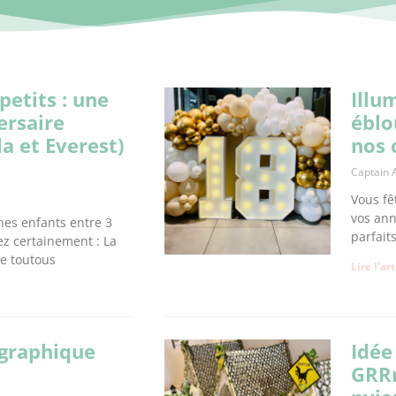
petits : une
Illu
ersaire
éblo
la et Everest)
nos 
Captain 
Vous fê
vos ann
nes enfants entre 3
parfait
ez certainement : La
de toutous
Lire l'ar
 graphique
Idée
GRRr