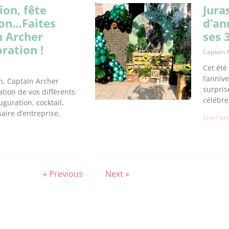
ion, fête
Jura
yon…Faites
d’an
n Archer
ses 
ration !
Captain 
Cet été
l’anniv
n, Captain Archer
surpris
ation de vos différents
célébre
guration, cocktail,
aire d’entreprise,
Lire l'ar
« Previous
Next »